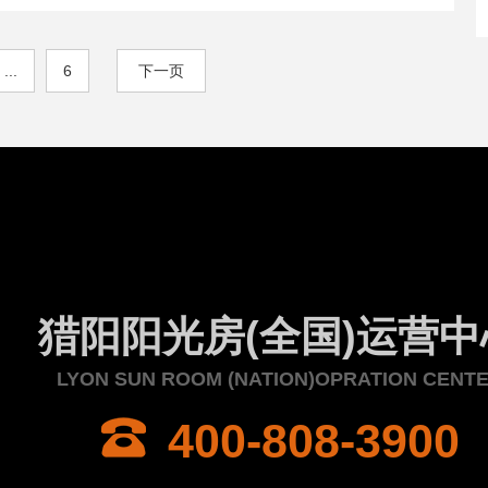
...
6
下一页
猎阳阳光房(全国)运营中
LYON SUN ROOM (NATION)OPRATION CENT
400-808-3900