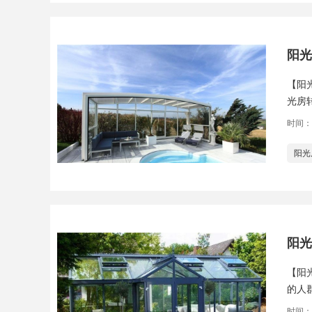
【阳
光房
翻天
时间：2
希望对
阳光
【阳
的人
下不
时间：2