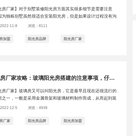
光房厂家】对于别墅装修阳光房方面其实很多细节是需要注意
因为独栋别墅虽然很适合安装阳光房，但是如果设计过程没有沟
到了安装阶段就很容易出错，所以今天小编就来详细说说别墅阳
022-11-8
浏览：8111
计需要注意.....
房加盟
阳光房品牌
阳光房厂家
阳光房厂家攻略：玻璃阳光房搭建的注意事项，仔细阅读！
光房厂家】玻璃房又可以叫阳光房，它是最早且现在还很流行的
房之一，一般是采用金属骨架和玻璃材料制作而成，从而起到装
舒适效果。但是在制作玻璃阳光房过程中还是很多的事项需要注
022-12-5
浏览：4939
今天小编.....
房厂家
阳光房品牌
阳光房加盟