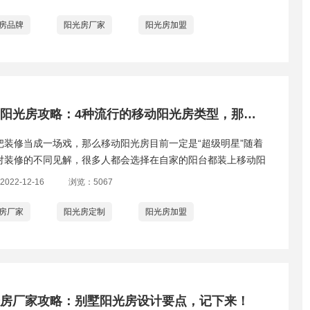
阳光房实现.....
房品牌
阳光房厂家
阳光房加盟
猎阳阳光房攻略：4种流行的移动阳光房类型，那种适合你！
把装修当成一场戏，那么移动阳光房目前一定是“超级明星”随着
对装修的不同见解，很多人都会选择在自家的阳台都装上移动阳
，用过的人都说真香。今天小编就分享一下四种流行的移动阳光
022-12-16
浏览：5067
，希望.....
房厂家
阳光房定制
阳光房加盟
房厂家攻略：别墅阳光房设计要点，记下来！