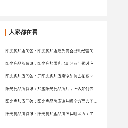
大家都在看
阳光房加盟问答：阳光房加盟店为何会出现经营问题？
阳光房品牌资讯：阳光房加盟店出现经营问题时应自查！
阳光房加盟问答：开阳光房加盟店该如何去拓客？
阳光房品牌资讯：加盟阳光房品牌后，应该如何去找客源！
阳光房加盟问答：阳光房品牌应该从哪个方面去了解消费者的喜好？
阳光房品牌资讯：阳光房加盟品牌应从哪些方面了解消费者喜好