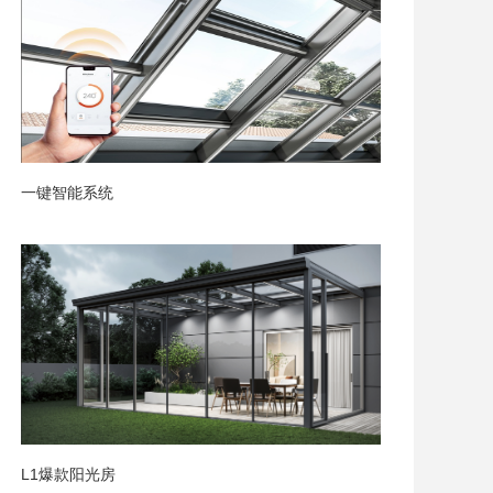
一键智能系统
L1爆款阳光房