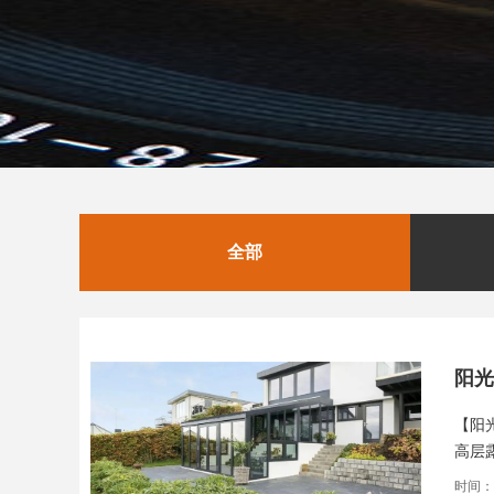
全部
阳光
【阳
高层
光房
时间：2