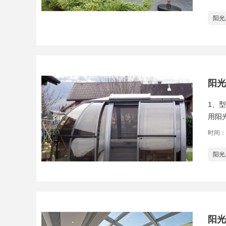
法，希
阳光
阳光
1、
用阳
当符
时间：2
很.....
阳光