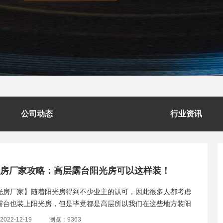
公司动态
行业资讯
房厂家攻略：高层露台阳光房可以这样装！
光房厂家】随着阳光房得到不少业主的认可，因此很多人都考虑
露台也装上阳光房，但是毕竟都是高层所以我们在这些地方装阳
就要多加注意，今天小编就来说一下高层露台阳光房的安装方
022-12-19
浏览：9363