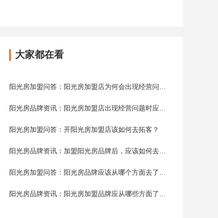
大家都在看
阳光房加盟问答：阳光房加盟店为何会出现经营问题？
阳光房品牌资讯：阳光房加盟店出现经营问题时应自查！
阳光房加盟问答：开阳光房加盟店该如何去拓客？
阳光房品牌资讯：加盟阳光房品牌后，应该如何去找客源！
阳光房加盟问答：阳光房品牌应该从哪个方面去了解消费者的喜好？
阳光房品牌资讯：阳光房加盟品牌应从哪些方面了解消费者喜好