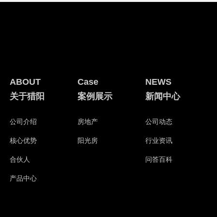
ABOUT
Case
NEWS
关于猎阳
案例展示
新闻中心
公司介绍
房地产
公司动态
核心优势
阳光房
行业资讯
合伙人
问答百科
产品中心