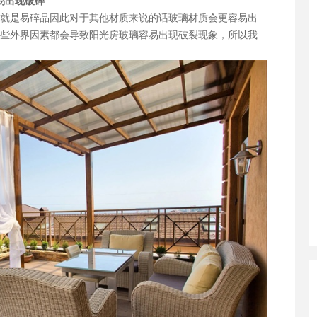
易出现破碎
就是易碎品因此对于其他材质来说的话玻璃材质会更容易出
些外界因素都会导致阳光房玻璃容易出现破裂现象，所以我