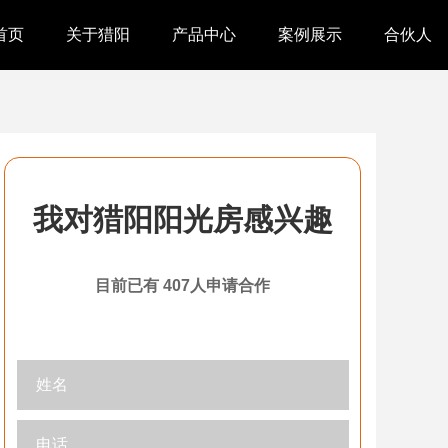
首页
关于猎阳
产品中心
案例展示
合伙人
我对猎阳阳光房感兴趣
目前已有
407
人申请合作