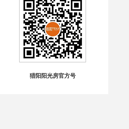
猎阳阳光房官方号