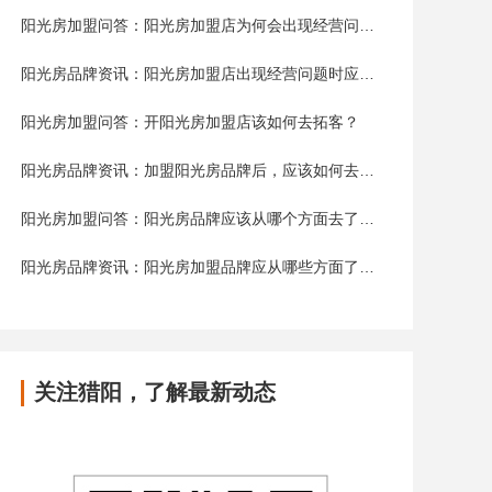
阳光房加盟问答：阳光房加盟店为何会出现经营问题？
阳光房品牌资讯：阳光房加盟店出现经营问题时应自查！
阳光房加盟问答：开阳光房加盟店该如何去拓客？
阳光房品牌资讯：加盟阳光房品牌后，应该如何去找客源！
阳光房加盟问答：阳光房品牌应该从哪个方面去了解消费者的喜好？
阳光房品牌资讯：阳光房加盟品牌应从哪些方面了解消费者喜好
关注猎阳，了解最新动态