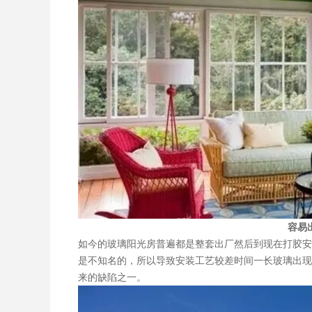
容易
如今的玻璃阳光房普遍都是整套出厂然后到现在打胶安
是不知名的，所以导致安装工艺较差时间一长玻璃出现
来的缺陷之一。